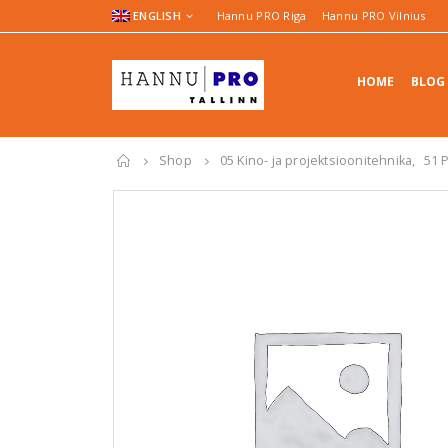
ENGLISH
Hannu PRO Riga
Hannu PRO Vilnius
HOME
BLOG
Shop
05 Kino- ja projektsioonitehnika
,
51 