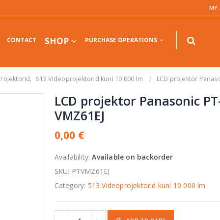
MY
SHOP
CONTACT
PURCHASE OPERATIONS
Projektorid
,
513 Videoprojektorid kuni 10 000 lm
LCD projektor Panas
LCD projektor Panasonic PT
VMZ61EJ
0,00
€
Availability:
Available on backorder
SKU:
PTVMZ61EJ
Category:
513 Videoprojektorid kuni 10 000 lm