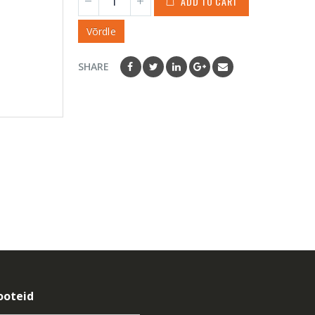
ADD TO CART
Võrdle
SHARE
ooteid