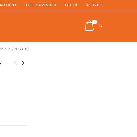
 ACCOUNT
LOST PASSWORD
LOG IN
REGISTER
0
onic PT-VMZ61EJ
-