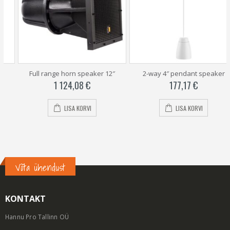
Full range horn speaker 12″
2-way 4″ pendant speaker
1 124,08
€
177,17
€
LISA KORVI
LISA KORVI
Võta ühendust
KONTAKT
Hannu Pro Tallinn OÜ
AADRESS: