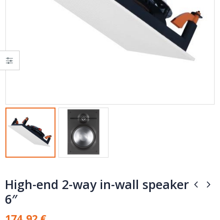
High-end 2-way in-wall speaker
6″
174,92
€