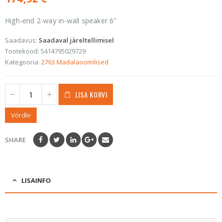
High-end 2-way in-wall speaker 6″
Saadavus:
Saadaval järeltellimisel
Tootekood:
5414795029729
Kategooria:
2763 Madalaoomilised
LISA KORVI
Võrdle
SHARE
LISAINFO