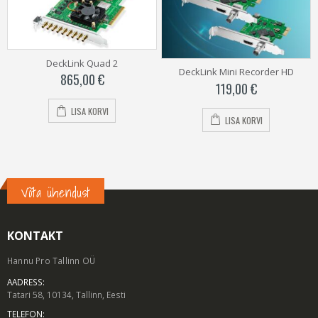
 Quad 2
DeckLink Micro 
DeckLink Mini Recorder HD
00
€
129,00
119,00
€
 KORVI
LISA KO
LISA KORVI
Võta ühendust
KONTAKT
Hannu Pro Tallinn OÜ
AADRESS:
Tatari 58, 10134, Tallinn, Eesti
TELEFON: