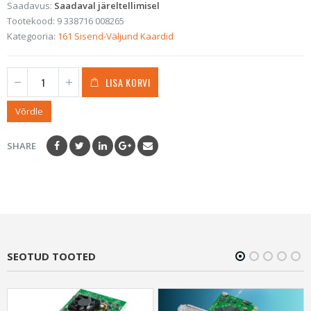
Saadavus:
Saadaval järeltellimisel
Tootekood:
9 338716 008265
Kategooria:
161 Sisend-Väljund Kaardid
LISA KORVI
Võrdle
SHARE
SEOTUD TOOTED