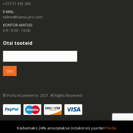
+372 51 935 290
E-MAIL:
tallinn@hannu-pro.com
KONTOR AVATUD:
E-R / 9:00 - 16:00
Otsi tooteid
Otsi:
© Porto eCommerce. 2021. All Rights Reserved
Käibemaks 24% arvutatakse ostukorvis juurde!
Peida