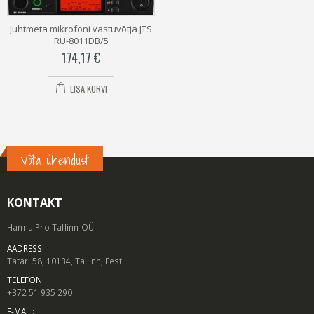
Juhtmeta mikrofoni vastuvõtja JTS
RU-8011DB/5
174,17
€
LISA KORVI
Võta ühendust
KONTAKT
Hannu Pro Tallinn OÜ
AADRESS:
Tatari 58, 10134, Tallinn, Eesti
TELEFON:
+372 51 935 290
E-MAIL: