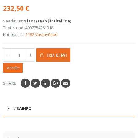
232,50
€
Saadavus:
1 laos (saab järeltellida)
Tootekood:
4007754261318
Kategooria:
2182 Vastuvõtjad
LISA KORVI
Võrdle
SHARE
LISAINFO