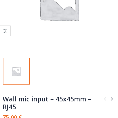
Wall mic input – 45x45mm –
RJ45
75,00
€