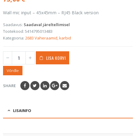
Wall mic input – 45x45mm – RJ45 Black version
Saadavus:
Saadaval järeltellimisel
Tootekood:
5414795013483
Kategooria:
2683 Vaheraamid, karbid
LISA KORVI
Võrdle
SHARE
LISAINFO