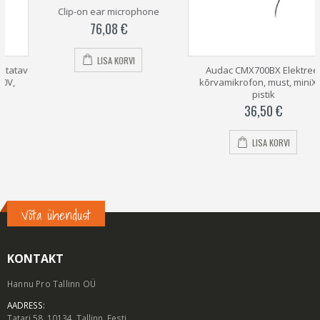
Clip-on ear microphone
76,08
€
LISA KORVI
v
Audac CMX700BX Elektreet
kõrvamikrofon, must, miniXLR
pistik
36,50
€
LISA KORVI
Võta ühendust
KONTAKT
Hannu Pro Tallinn OÜ
AADRESS:
Tatari 58, 10134, Tallinn, Eesti