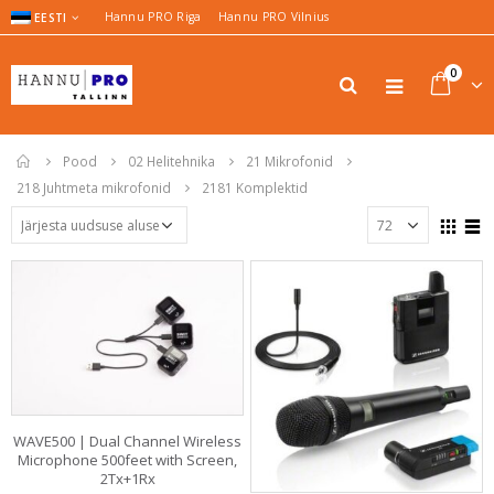
Hannu PRO Riga
Hannu PRO Vilnius
EESTI
0
Pood
02 Helitehnika
21 Mikrofonid
218 Juhtmeta mikrofonid
2181 Komplektid
WAVE500 | Dual Channel Wireless
Microphone 500feet with Screen,
2Tx+1Rx