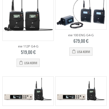
ew 100 ENG G4-G
679,00
€
ew 112P G4-G
519,00
€
LISA KORVI
LISA KORVI
imaalne
simaalne
d
d
OTED
TOOTED
TOO