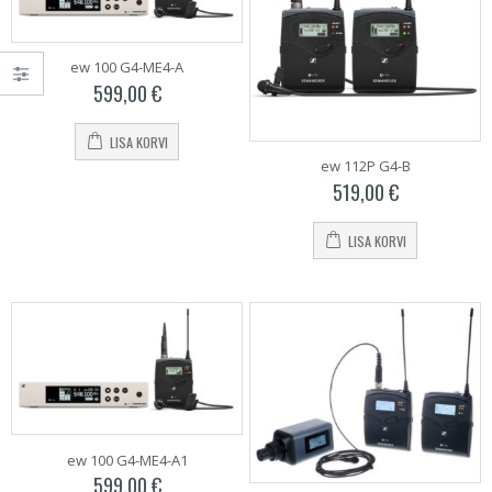
ew 100 G4-ME4-A
599,00
€
LISA KORVI
ew 112P G4-B
519,00
€
LISA KORVI
ew 100 G4-ME4-A1
599,00
€