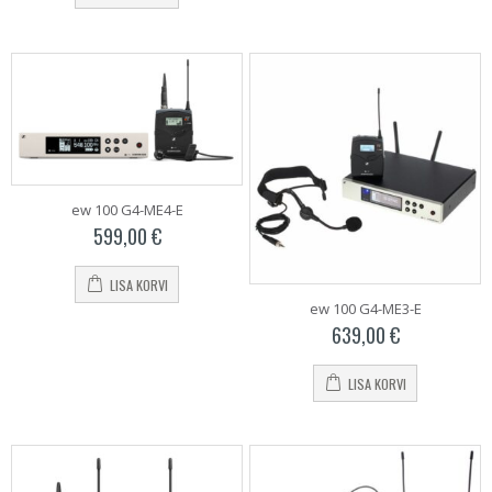
t
ew 100 G4-ME4-E
599,00
€
 €.
LISA KORVI
ew 100 G4-ME3-E
639,00
€
LISA KORVI