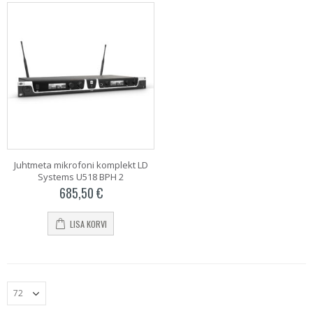
Juhtmeta mikrofoni komplekt LD
Systems U518 BPH 2
685,50
€
LISA KORVI