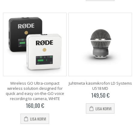
Wireless GO Ultra-compact
Juhtmeta käsimikrofon LD Systems
wireless solution designed for
U518 MD
quick and easy on-the-GO voice
149,50
€
recording to camera, WHITE
160,00
€
LISA KORVI
LISA KORVI