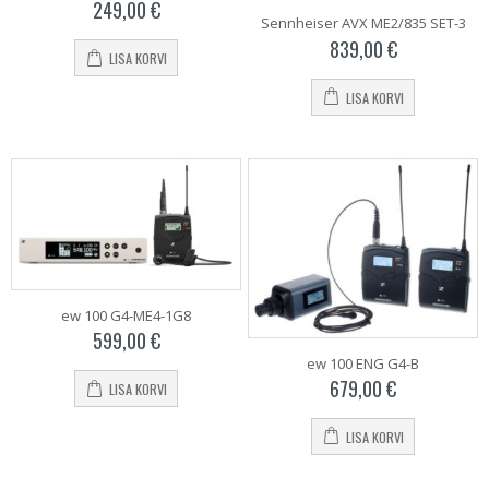
249,00
€
Sennheiser AVX ME2/835 SET-3
839,00
€
LISA KORVI
LISA KORVI
ew 100 G4-ME4-1G8
599,00
€
ew 100 ENG G4-B
679,00
€
LISA KORVI
LISA KORVI