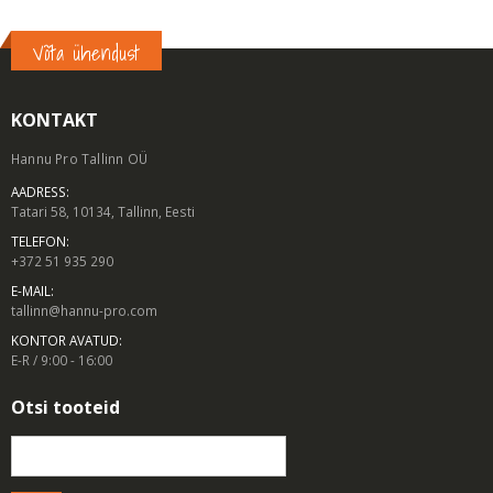
Võta ühendust
KONTAKT
Hannu Pro Tallinn OÜ
AADRESS:
Tatari 58, 10134, Tallinn, Eesti
TELEFON:
+372 51 935 290
E-MAIL:
tallinn@hannu-pro.com
KONTOR AVATUD:
E-R / 9:00 - 16:00
Otsi tooteid
Otsi: