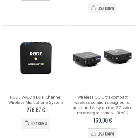
LISA KORVI
RODE WIGO II Dual Channel
Wireless GO Ultra-compact
Wireless Microphone System
wireless solution designed for
quick and easy on-the-GO voice
276,67
€
recording to camera. BLACK
160,00
€
LISA KORVI
LISA KORVI